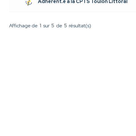
Adhérent.e à la CPTS Toulon Littoral
Affichage de
1
sur
5
de
5
résultat(s)